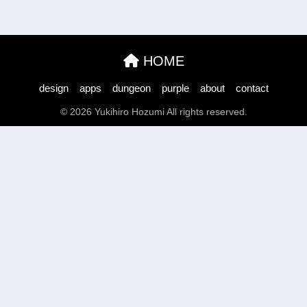
HOME
design
apps
dungeon
purple
about
contact
© 2026 Yukihiro Hozumi All rights reserved.