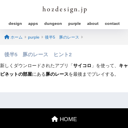
design
apps
dungeon
purple
about
contact
ホーム
purple
後半5 豚のレース
後半5 豚のレース ヒント2
新しくダウンロードされたアプリ「
サイコロ
」を使って、
キャ
ビネットの部屋
にある
豚のレース
を最後までプレイする。
HOME