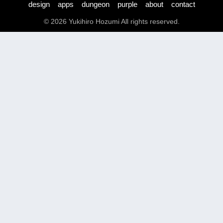
design
apps
dungeon
purple
about
contact
© 2026 Yukihiro Hozumi All rights reserved.